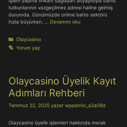
işlem yapma imkanı sağlayan altyapısıyla bahis
tutkunlarının vazgeçilmez adresi haline gelmiş
durumda. Günümüzde online bahis sektörü
hızla büyürken, …
Devamını oku
Kategoriler
Olaycasino
Yorum yap
Olaycasino Üyelik Kayıt
Adımları Rehberi
Temmuz 22, 2025
yazar
wpadmin_a2a08d
Olaycasino üyelik işlemleri hakkında merak