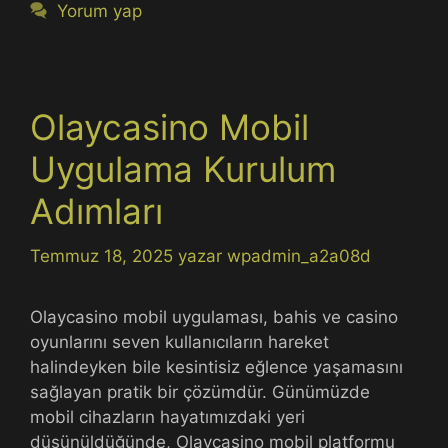
Yorum yap
Olaycasino Mobil
Uygulama Kurulum
Adımları
Temmuz 18, 2025
yazar
wpadmin_a2a08d
Olaycasino mobil uygulaması, bahis ve casino
oyunlarını seven kullanıcıların hareket
halindeyken bile kesintisiz eğlence yaşamasını
sağlayan pratik bir çözümdür. Günümüzde
mobil cihazların hayatımızdaki yeri
düşünüldüğünde, Olaycasino mobil platformu