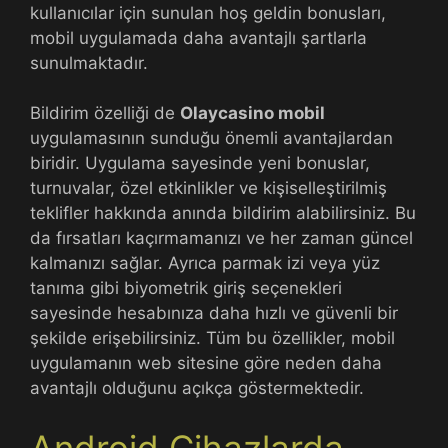
kullanıcılar için sunulan hoş geldin bonusları,
mobil uygulamada daha avantajlı şartlarla
sunulmaktadır.
Bildirim özelliği de
Olaycasino mobil
uygulamasının sunduğu önemli avantajlardan
biridir. Uygulama sayesinde yeni bonuslar,
turnuvalar, özel etkinlikler ve kişiselleştirilmiş
teklifler hakkında anında bildirim alabilirsiniz. Bu
da fırsatları kaçırmamanızı ve her zaman güncel
kalmanızı sağlar. Ayrıca parmak izi veya yüz
tanıma gibi biyometrik giriş seçenekleri
sayesinde hesabınıza daha hızlı ve güvenli bir
şekilde erişebilirsiniz. Tüm bu özellikler, mobil
uygulamanın web sitesine göre neden daha
avantajlı olduğunu açıkça göstermektedir.
Android Cihazlarda