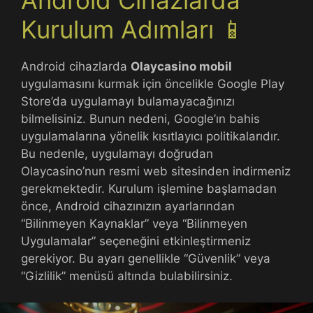
Kurulum Adımları 📱
Android cihazlarda
Olaycasino mobil
uygulamasını kurmak için öncelikle Google Play
Store’da uygulamayı bulamayacağınızı
bilmelisiniz. Bunun nedeni, Google’ın bahis
uygulamalarına yönelik kısıtlayıcı politikalarıdır.
Bu nedenle, uygulamayı doğrudan
Olaycasino’nun resmi web sitesinden indirmeniz
gerekmektedir. Kurulum işlemine başlamadan
önce, Android cihazınızın ayarlarından
“Bilinmeyen Kaynaklar” veya “Bilinmeyen
Uygulamalar” seçeneğini etkinleştirmeniz
gerekiyor. Bu ayarı genellikle “Güvenlik” veya
“Gizlilik” menüsü altında bulabilirsiniz.