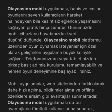
Olaycasino mobil
uygulaması, bahis ve casino
oyunlarını seven kullanıcıların hareket
halindeyken bile kesintisiz eğlence yaşamasını
sağlayan pratik bir çözümdür. Günümüzde
mobil cihazların hayatımızdaki yeri
düşünüldüğünde,
Olaycasino mobil
platformu
üzerinden oyun oynamak isteyenler için özel
olarak geliştirilen uygulama büyük kolaylık
sağlıyor. Telefonunuzdan veya tabletinizden
birkaç basit adımla kurulumu tamamlayabilir ve
hemen oyun deneyimine başlayabilirsiniz.
Mobil uygulamalar, web sitelerinden farklı olarak
daha hızlı açılma, bildirimler alma ve offline
özelliklere erişim gibi avantajlar sunmaktadır.
Olaycasino mobil
uygulaması da bu
avantajların tümünü kullanıcılarına sunarak,